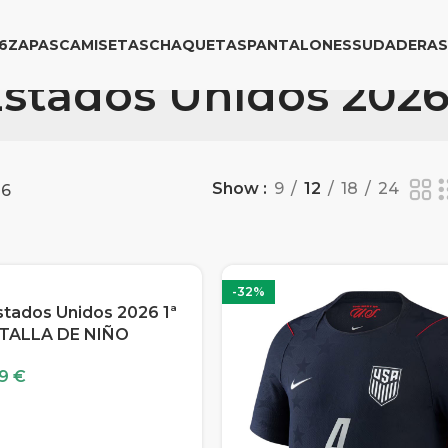
6
ZAPAS
CAMISETAS
CHAQUETAS
PANTALONES
SUDADERAS
stados Unidos 202
Show
9
12
18
24
26
-32%
tados Unidos 2026 1ª
 TALLA DE NIÑO
99
€