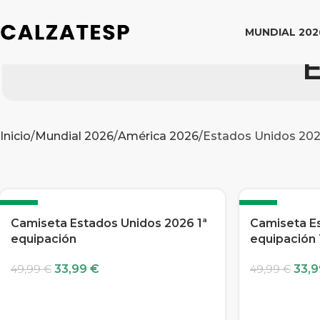
MUNDIAL 202
E
Inicio
Mundial 2026
América 2026
Estados Unidos 20
-32%
-32%
Camiseta Estados Unidos 2026 1ª
Camiseta Es
equipación
equipación
33,99
€
33,
49,99
€
49,99
€