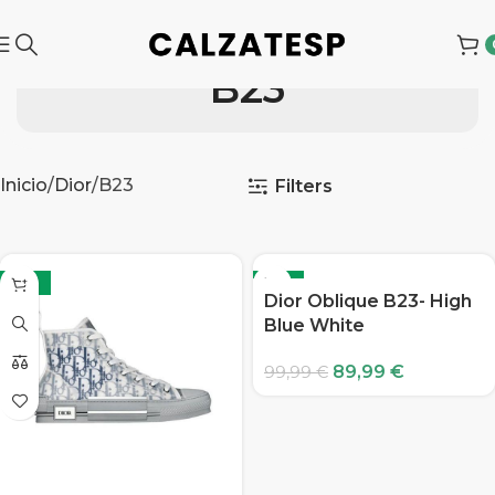
B23
Inicio
Dior
B23
Filters
-10%
-10%
Dior Oblique B23- High
Blue White
89,99
€
99,99
€