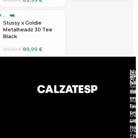
89,99
€
119,99
€
-25%
Stussy x Goldie
Metalheadz 30 Tee
Black
89,99
€
119,99
€
Nu
Su
10
em
cu
de
Env
Seg
de
Avi
del
en
Leg
Inic
tu
Tér
ses
Con
pri
Cre
co
Sob
una
Nos
cue
Us
Pag
el