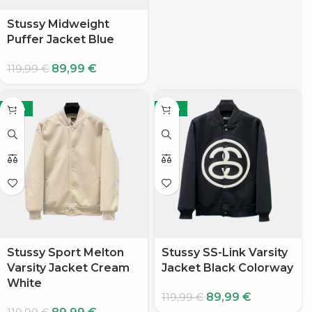
Stussy Midweight
Puffer Jacket Blue
×
89,99
€
119,99
€
🎁 10% de descuento
-25%
-25%
Suscríbete a nuestra newsletter y consigue un
10% de descuento
en tu primer pedido.
OBTENER DESCUENTO
Stussy Sport Melton
Stussy SS-Link Varsity
Varsity Jacket Cream
Jacket Black Colorway
White
89,99
€
119,99
€