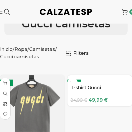
Gucci camisetas
Inicio
Ropa
Camisetas
Filters
Gucci camisetas
-41%
-41%
T-shirt Gucci
49,99
€
84,99
€