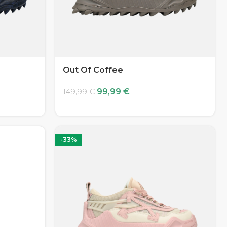
Out Of Coffee
99,99
€
149,99
€
-33%