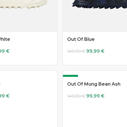
White
Out Of Blue
,99
€
99,99
€
149,99
€
-33%
y
Out Of Mung Bean Ash
,99
€
99,99
€
149,99
€