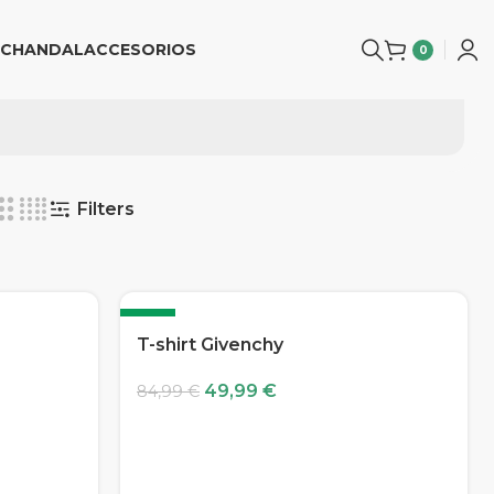
CHANDAL
ACCESORIOS
0
Filters
-41%
T-shirt Givenchy
49,99
€
84,99
€