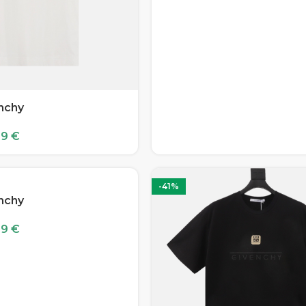
enchy
99
€
-41%
enchy
99
€