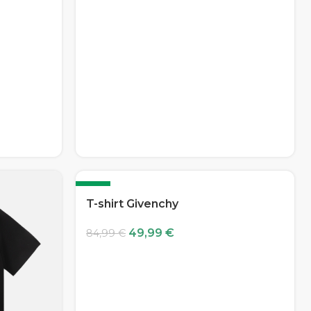
-41%
T-shirt Givenchy
49,99
€
84,99
€