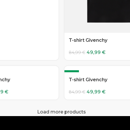
T-shirt Givenchy
49,99
€
84,99
€
-41%
enchy
T-shirt Givenchy
99
€
49,99
€
84,99
€
Load more products