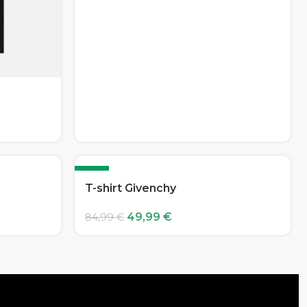
-41%
T-shirt Givenchy
49,99
€
84,99
€