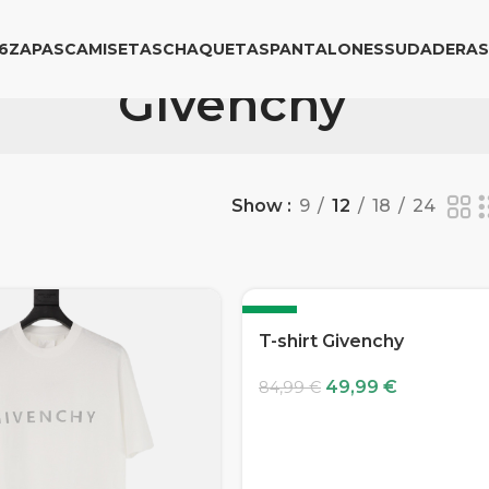
6
ZAPAS
CAMISETAS
CHAQUETAS
PANTALONES
SUDADERAS
Givenchy
Show
9
12
18
24
-41%
T-shirt Givenchy
49,99
€
84,99
€