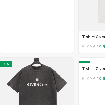
T-shirt Giv
49,
84,99
€
-41%
-41%
T-shirt Giv
49,
84,99
€