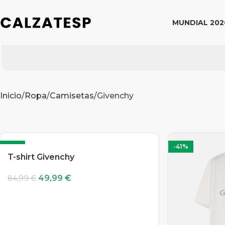
MUNDIAL 202
Inicio
Ropa
Camisetas
Givenchy
-41%
-41%
T-shirt Givenchy
49,99
€
84,99
€