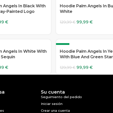
-23%
 Angels In Black With
Hoodie Palm Angels In Bu
ray-Painted Logo
White
99
€
99,99
€
129,99
€
-23%
 Angels In White With
Hoodie Palm Angels In Ye
 Sequin
With Blue And Green Sta
99
€
99,99
€
129,99
€
sa
Su cuenta
Seguimiento del pedido
Iniciar sesión
nes
Crear una cuenta