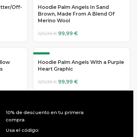
-23%
tter/Off-
Hoodie Palm Angels In Sand
Brown, Made From A Blend Of
Merino Wool
99,99
€
129,99
€
-23%
llow
Hoodie Palm Angels With a Purple
rs
Heart Graphic
99,99
€
129,99
€
10% de descuento en tu primera
compra
Usa el código: