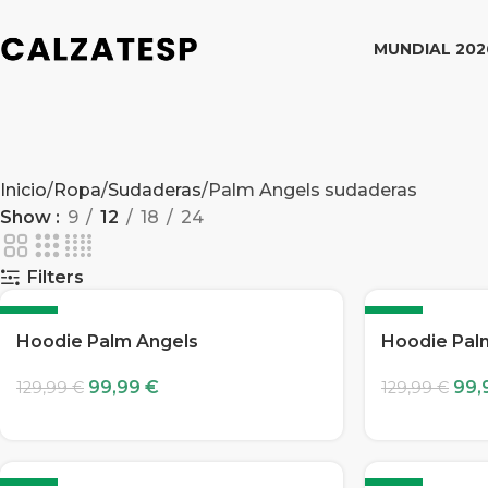
MUNDIAL 202
Inicio
Ropa
Sudaderas
Palm Angels sudaderas
Show
9
12
18
24
Filters
-23%
-23%
Hoodie Palm Angels
Hoodie Pal
99,99
€
99,
129,99
€
129,99
€