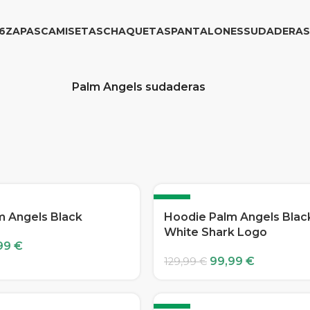
6
ZAPAS
CAMISETAS
CHAQUETAS
PANTALONES
SUDADERAS
Palm Angels sudaderas
-23%
m Angels Black
Hoodie Palm Angels Blac
White Shark Logo
99
€
99,99
€
129,99
€