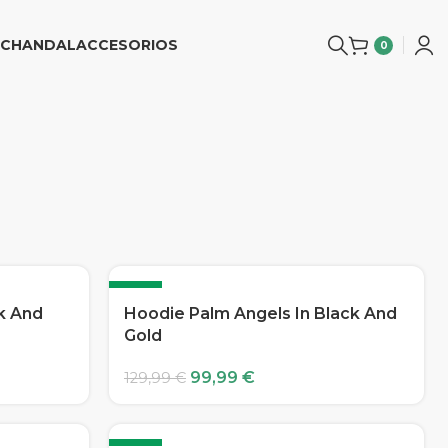
CHANDAL
ACCESORIOS
0
-23%
k And
Hoodie Palm Angels In Black And
Gold
99,99
€
129,99
€