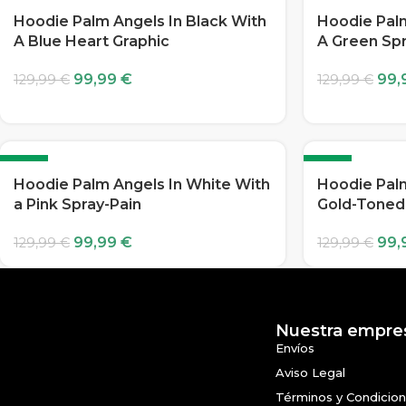
-23%
-23%
Hoodie Palm Angels In Black With
Hoodie Palm
A Blue Heart Graphic
A Green Sp
99,99
€
99,
129,99
€
129,99
€
-23%
-23%
Hoodie Palm Angels In White With
Hoodie Palm
a Pink Spray-Pain
Gold-Toned
99,99
€
99,
129,99
€
129,99
€
Nuestra empre
Envíos
Aviso Legal
Términos y Condicio