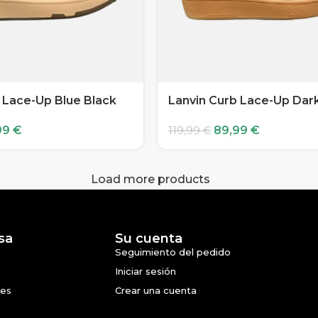
 Lace-Up Blue Black
Lanvin Curb Lace-Up Dar
99
€
89,99
€
119,99
€
Load more products
sa
Su cuenta
Seguimiento del pedido
Iniciar sesión
nes
Crear una cuenta