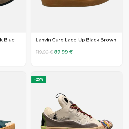
k Blue
Lanvin Curb Lace-Up Black Brown
89,99
€
119,99
€
-25%