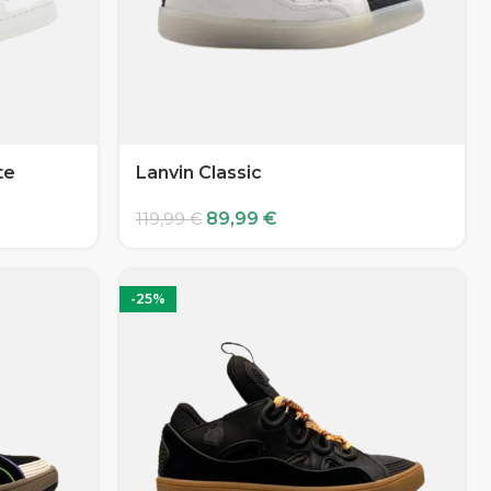
te
Lanvin Classic
89,99
€
119,99
€
-25%