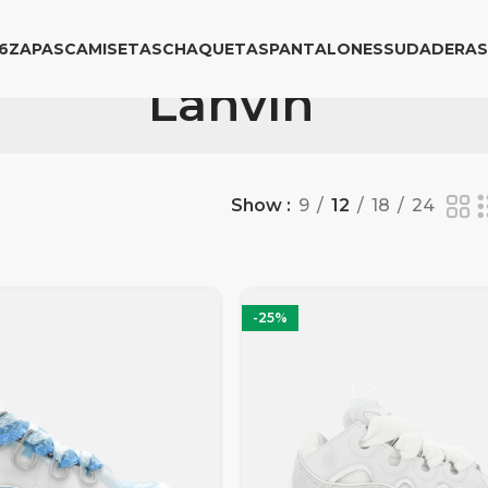
6
ZAPAS
CAMISETAS
CHAQUETAS
PANTALONES
SUDADERAS
Lanvin
Show
9
12
18
24
-25%