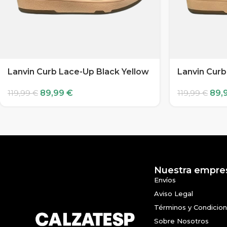
Lanvin Curb Lace-Up Black Yellow
Lanvin Curb
89,99
€
89,
119,99
€
119,99
€
Nuestra empre
Envíos
Aviso Legal
Términos y Condicio
Sobre Nosotros