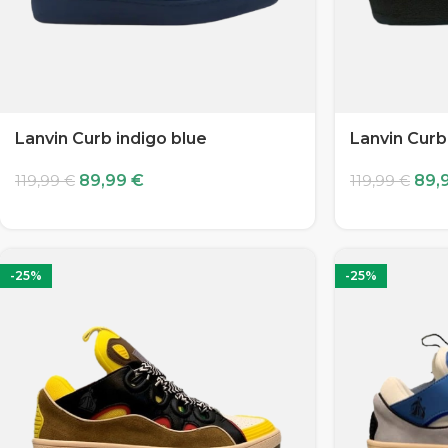
Lanvin Curb indigo blue
Lanvin Curb
89,99
€
89,
119,99
€
119,99
€
-25%
-25%