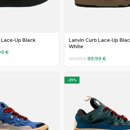
 Lace-Up Black
Lanvin Curb Lace-Up Blac
White
99
€
89,99
€
119,99
€
-25%