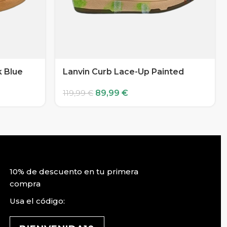
k Blue
Lanvin Curb Lace-Up Painted
89,99
€
119,99
€
10% de descuento en tu primera
compra
Usa el código: