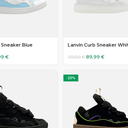
 Sneaker Blue
Lanvin Curb Sneaker Whi
99
€
89,99
€
119,99
€
-25%