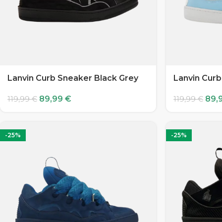
Lanvin Curb Sneaker Black Grey
Lanvin Curb
89,99
€
89,
119,99
€
119,99
€
-25%
-25%