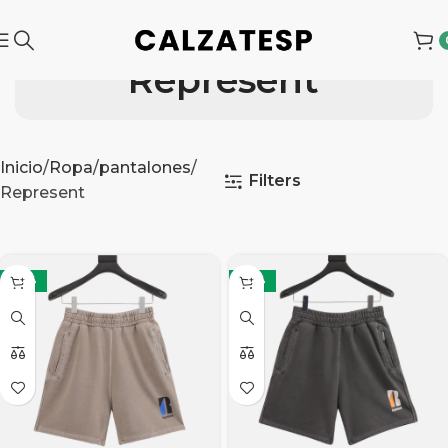
Represent
Inicio
Ropa
pantalones
Filters
Represent
-35%
-35%