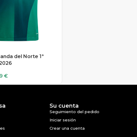
landa del Norte 1ª
 2026
99
€
sa
Su cuenta
Seguimiento del pedido
Iniciar sesión
nes
Crear una cuenta