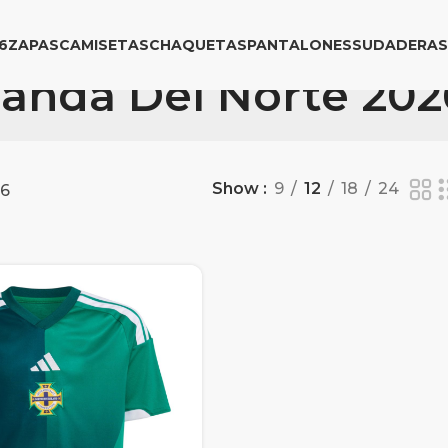
6
ZAPAS
CAMISETAS
CHAQUETAS
PANTALONES
SUDADERAS
rlanda Del Norte 202
Show
9
12
18
24
26