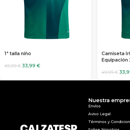
1ª talla niño
Camiseta Ir
Equipación
33,99
€
49,99
€
33,
49,99
€
Nuestra empre
Envíos
Aviso Legal
Términos y Condicio
Sobre Nosotros