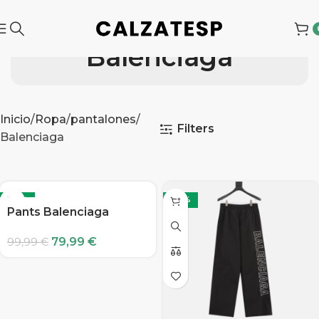
Balenciaga
Inicio
Ropa
pantalones
Filters
Balenciaga
-20%
-20%
Pants Balenciaga
79,99
€
99,99
€