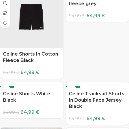
fleece grey
64,99
€
94,99
€
Celine Shorts In Cotton
Fleece Black
64,99
€
94,99
€
-32%
-32%
Celine Shorts White
Celine Tracksuit Shorts
Black
In Double Face Jersey
Black
64,99
€
94,99
€
64,99
€
94,99
€