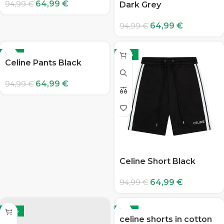
64,99
€
94,99
€
Dark Grey
64,99
€
94,99
€
-32%
-32%
Celine Pants Black
64,99
€
94,99
€
Celine Short Black
64,99
€
94,99
€
-32%
-32%
celine shorts in cotton