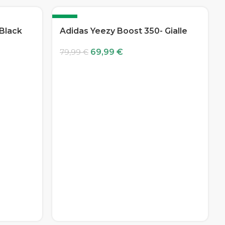
-13%
 Black
Adidas Yeezy Boost 350- Gialle
69,99
€
79,99
€