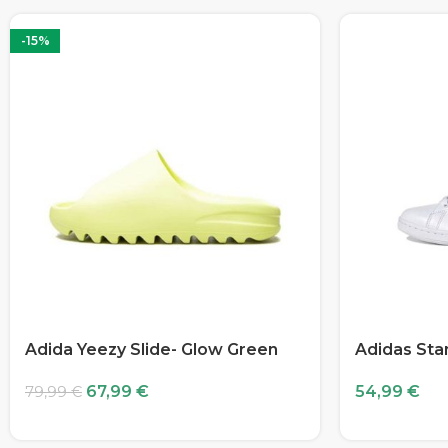
-15%
Adida Yeezy Slide- Glow Green
Adidas Sta
67,99
€
54,99
€
79,99
€