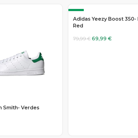
-13%
Adidas Yeezy Boost 350-
Red
69,99
€
79,99
€
n Smith- Verdes