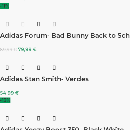
-11%
Adidas Forum- Bad Bunny Back to Sch
79,99
€
89,99
€
Adidas Stan Smith- Verdes
54,99
€
-13%
Adidas Yeezy Boost 350- Black White