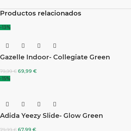
Productos relacionados
-13%
Gazelle Indoor- Collegiate Green
69,99
€
79,99
€
-15%
Adida Yeezy Slide- Glow Green
67,99
€
79,99
€