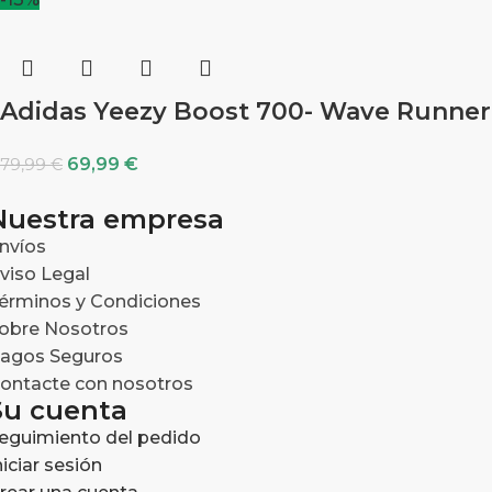
Adidas Yeezy Boost 700- Wave Runner
69,99
€
79,99
€
Nuestra empresa
nvíos
viso Legal
érminos y Condiciones
obre Nosotros
agos Seguros
ontacte con nosotros
Su cuenta
eguimiento del pedido
niciar sesión