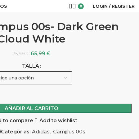
IOS
LOGIN / REGISTER
0
mpus 00s- Dark Green
Cloud White
65,99
€
75,99
€
TALLA
AÑADIR AL CARRITO
 to compare
Add to wishlist
D
Categorías:
Adidas
,
Campus 00s