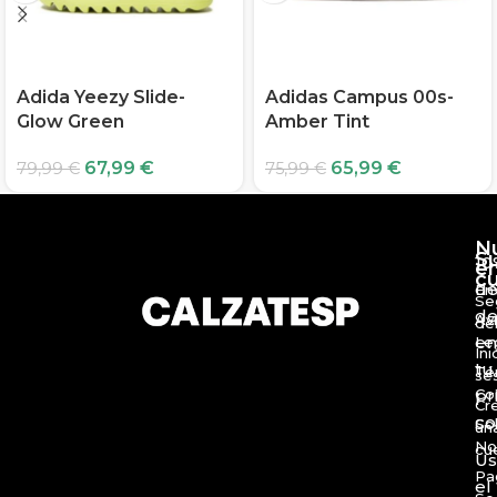
Adida Yeezy Slide-
Adidas Campus 00s-
Glow Green
Amber Tint
67,99
€
65,99
€
79,99
€
75,99
€
N
S
10
e
c
d
En
Se
de
Av
de
en
Le
Ini
tu
Té
se
Co
pr
Cr
c
So
un
No
cu
Us
Pa
el