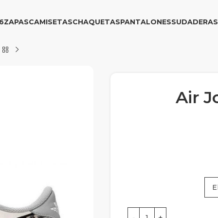
6
ZAPAS
CAMISETAS
CHAQUETAS
PANTALONES
SUDADERAS
Air J