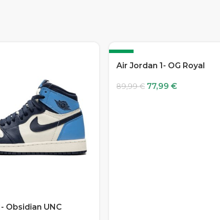
-13%
Air Jordan 1- OG Royal
77,99
€
89,99
€
1- Obsidian UNC