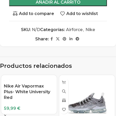
AÑADIR AL CARRITO
Add to compare
Add to wishlist
SKU:
N/D
Categorías:
Airforce
,
Nike
Share:
Productos relacionados
Nike Air Vapormax
Plus- White University
Red
59,99
€