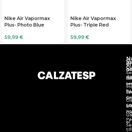
Nike Air Vapormax
Nike Air Vapormax
Plus- Photo Blue
Plus- Triple Red
59,99
€
59,99
€
N
S
10
e
c
d
En
Se
de
Av
de
en
Le
Ini
tu
Té
se
Co
pr
Cr
c
So
un
No
cu
Us
Pa
el
Se
có