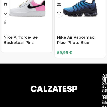
Nike Airforce- Se
Nike Air Vapormax
Basketball Pins
Plus- Photo Blue
59,99
€
N
S
10
e
c
d
En
Se
de
Av
de
en
Le
Ini
tu
Té
se
Co
pr