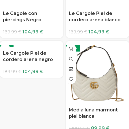
Le Cagole con
Le Cargole Piel de
piercings Negro
cordero arena blanco
104,99
€
104,99
€
189,99
€
189,99
€
-45%
-92%
Le Cargole Piel de
cordero arena negro
104,99
€
189,99
€
Media luna marmont
piel blanca
89,99
€
1.100,00
€