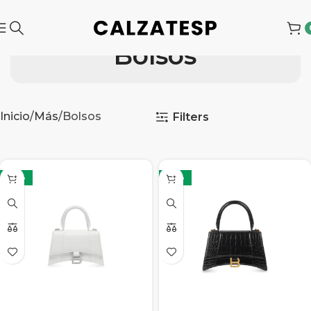
Bolsos
Inicio
Más
Bolsos
Filters
-45%
-45%