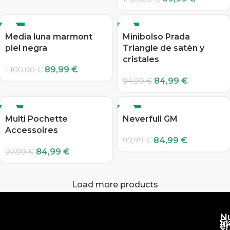
-92%
-11%
Media luna marmont
Minibolso Prada
piel negra
Triangle de satén y
cristales
89,99
€
1.100,00
€
84,99
€
94,99
€
-13%
-13%
Multi Pochette
Neverfull GM
Accessoires
84,99
€
97,99
€
84,99
€
97,99
€
Load more products
N
S
10
e