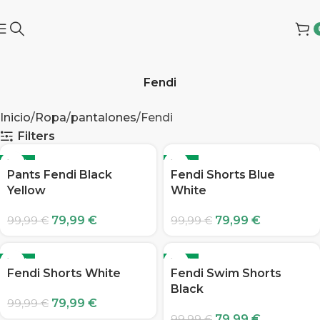
Fendi
Inicio
Ropa
pantalones
Fendi
Filters
-20%
-20%
Pants Fendi Black
Fendi Shorts Blue
Yellow
White
79,99
€
79,99
€
99,99
€
99,99
€
-20%
-20%
Fendi Shorts White
Fendi Swim Shorts
Black
79,99
€
99,99
€
79,99
€
99,99
€