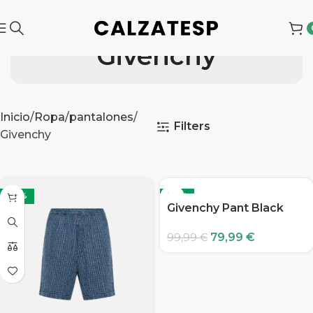
Givenchy
Inicio
Ropa
pantalones
Filters
Givenchy
-20%
-20%
Givenchy Pant Black
79,99
€
99,99
€