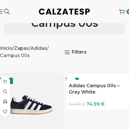
Campus 00s
Inicio
Zapas
Adidas
Filters
Campus 00s
-12%
-12%
Adidas Campus 00s –
Grey White
74,99
€
84,99
€