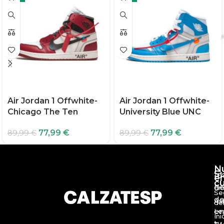
Air Jordan 1 Offwhite-
Air Jordan 1 Offwhite-
Chicago The Ten
University Blue UNC
77,99
€
77,99
€
89,99
€
89,99
€
N
S
10
e
c
d
En
Se
de
Av
de
en
Le
Ini
tu