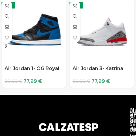
-13%
-13%
Air Jordan 1- OG Royal
Air Jordan 3- Katrina
77,99
€
77,99
€
89,99
€
89,99
€
N
S
10
e
c
d
En
Se
de
Av
de
en
Le