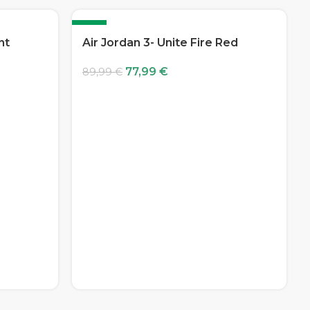
-13%
nt
Air Jordan 3- Unite Fire Red
77,99
€
89,99
€