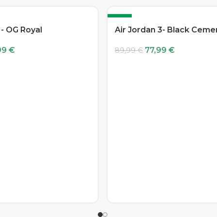
-13%
1- OG Royal
Air Jordan 3- Black Ceme
99
€
77,99
€
89,99
€