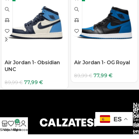
Air Jordan 1- Obsidian
Air Jordan 1- OG Royal
UNC
77,99
€
89,99
€
77,99
€
89,99
€
N
S
10
e
c
d
En
ES
Se
0
de
Av
de
Shop
Wishlist
My account
Cart
en
Le
Ini
tu