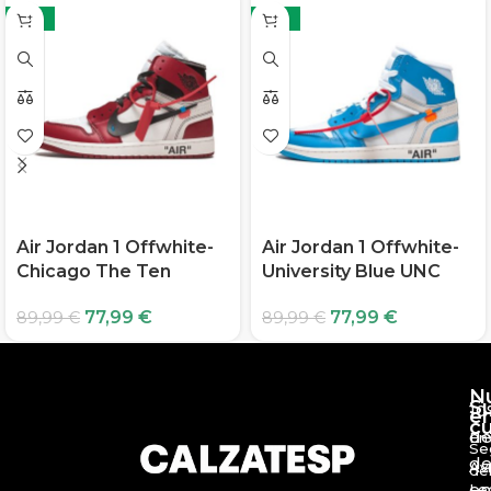
-13%
-13%
Air Jordan 1 Offwhite-
Air Jordan 1 Offwhite-
Chicago The Ten
University Blue UNC
77,99
€
77,99
€
89,99
€
89,99
€
N
S
10
e
c
d
En
Se
de
Av
de
en
Le