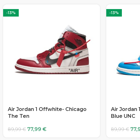
-13%
-13%
Air Jordan 1 Offwhite- Chicago
Air Jordan 
The Ten
Blue UNC
77,99
€
77,
89,99
€
89,99
€