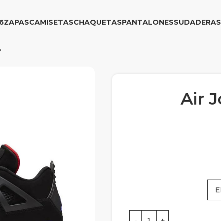
6
ZAPAS
CAMISETAS
CHAQUETAS
PANTALONES
SUDADERAS
Air 