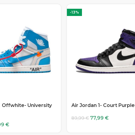
-13%
1 Offwhite- University
Air Jordan 1- Court Purple
77,99
€
89,99
€
99
€