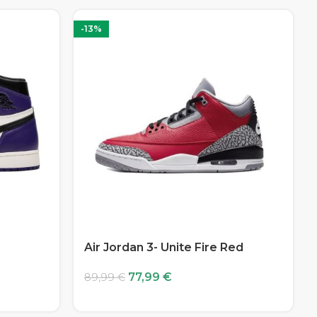
-13%
Air Jordan 3- Unite Fire Red
77,99
€
89,99
€