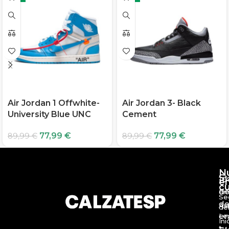
Air Jordan 1 Offwhite-
Air Jordan 3- Black
University Blue UNC
Cement
77,99
€
77,99
€
89,99
€
89,99
€
N
S
10
e
c
d
En
Se
de
Av
de
en
Le
Ini
tu