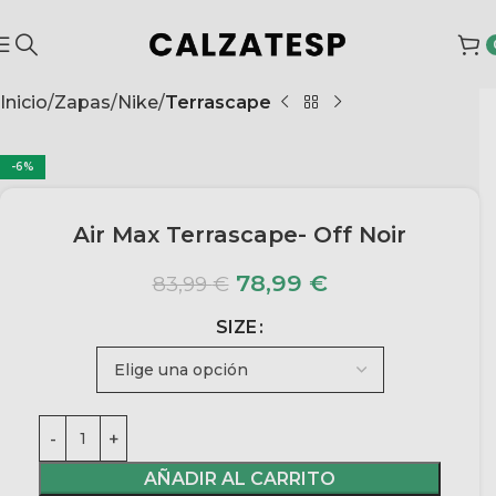
Inicio
Zapas
Nike
Terrascape
-6%
Air Max Terrascape- Off Noir
78,99
€
83,99
€
SIZE
AÑADIR AL CARRITO