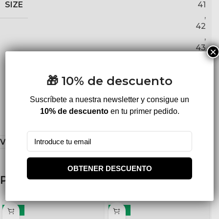
SIZE
41
,
42
,
43
×
,
44
🎁 10% de descuento
,
45
Suscríbete a nuestra newsletter y consigue un
,
10% de descuento
en tu primer pedido.
46
Valoraciones (0)
OBTENER DESCUENTO
Productos relacionados
-17%
-17%