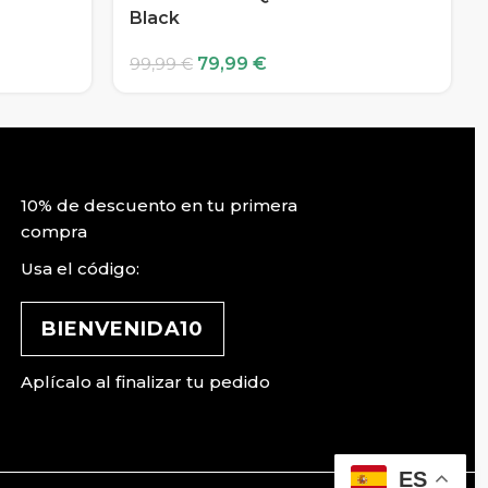
Black
79,99
€
99,99
€
10% de descuento en tu primera
compra
Usa el código:
BIENVENIDA10
Aplícalo al finalizar tu pedido
ES