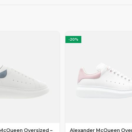
-20%
 McQueen Oversized –
Alexander McQueen Over