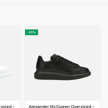
-20%
sized –
Alexander McQueen Oversized –