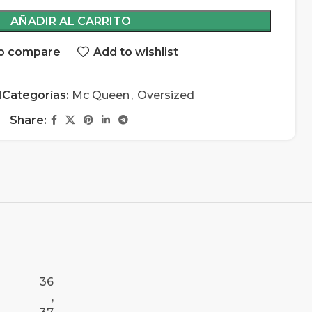
AÑADIR AL CARRITO
o compare
Add to wishlist
1
Categorías:
Mc Queen
,
Oversized
Share:
36
,