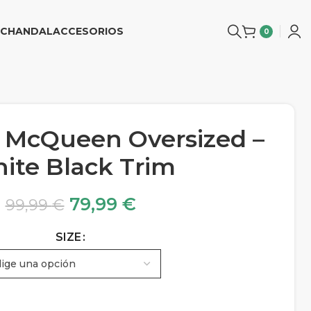
CHANDAL
ACCESORIOS
0
 McQueen Oversized –
ite Black Trim
79,99
€
99,99
€
SIZE