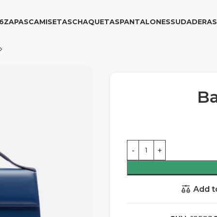
6
ZAPAS
CAMISETAS
CHAQUETAS
PANTALONES
SUDADERAS
B
Add t