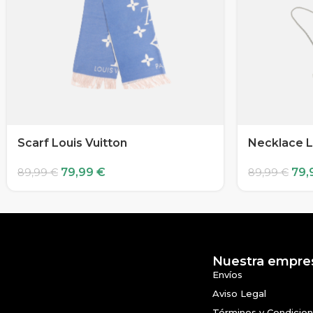
Scarf Louis Vuitton
Necklace L
79,99
€
79,
89,99
€
89,99
€
Nuestra empre
Envíos
Aviso Legal
Términos y Condicio