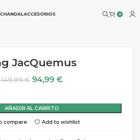
CHANDAL
ACCESORIOS
0
ag JacQuemus
94,99
€
149,99
€
AÑADIR AL CARRITO
o compare
Add to wishlist