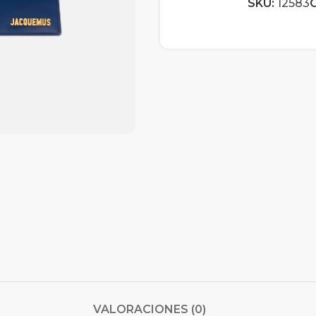
SKU:
12583
C
VALORACIONES (0)