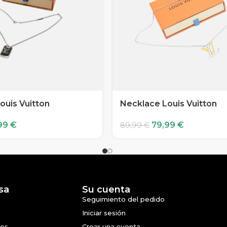
ouis Vuitton
Necklace Louis Vuitton
99
€
79,99
€
89,99
€
sa
Su cuenta
Seguimiento del pedido
Iniciar sesión
nes
Crear una cuenta