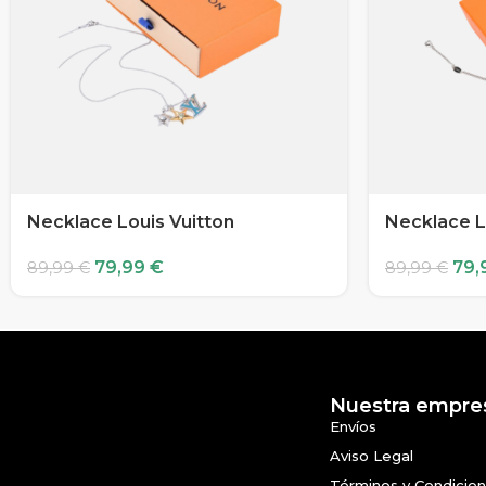
Necklace Louis Vuitton
Necklace L
79,99
€
79,
89,99
€
89,99
€
Nuestra empre
Envíos
Aviso Legal
Términos y Condicio