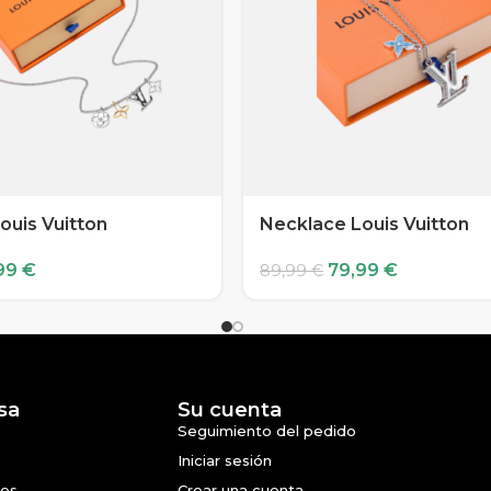
ouis Vuitton
Necklace Louis Vuitton
99
€
79,99
€
89,99
€
sa
Su cuenta
Seguimiento del pedido
Iniciar sesión
nes
Crear una cuenta