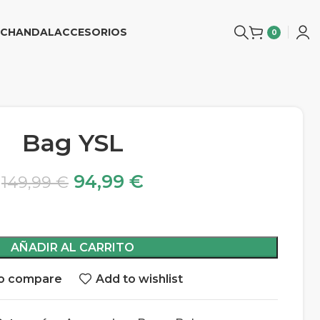
CHANDAL
ACCESORIOS
0
Bag YSL
94,99
€
149,99
€
AÑADIR AL CARRITO
o compare
Add to wishlist