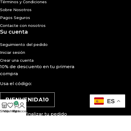
Términos y Condiciones
Sobre Nosotros
Pagos Seguros
Contacte con nosotros
Su cuenta
Seguimiento del pedido
Iniciar sesión
Crear una cuenta
10% de descuento en tu primera
compra
Usa el código:
BIENVENIDA10
ES
0
Shop
Wishlist
My account
Cart
Aplícalo al finalizar tu pedido
© 2019 - CALZATESP.COM