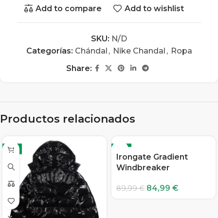
Add to compare
Add to wishlist
SKU:
N/D
Categorías:
Chándal
,
Nike Chandal
,
Ropa
Share:
Productos relacionados
-5%
-6%
Irongate Gradient
Windbreaker
84,99
€
89,99
€