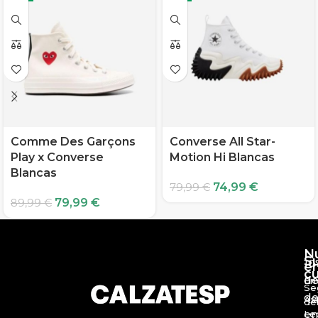
Comme Des Garçons
Converse All Star-
Play x Converse
Motion Hi Blancas
Blancas
74,99
€
79,99
€
79,99
€
89,99
€
N
S
10
e
c
d
En
Se
de
Av
de
en
Le