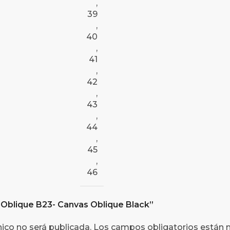
,
39
,
40
,
41
,
42
,
43
,
44
,
45
,
46
r Oblique B23- Canvas Oblique Black”
nico no será publicada.
Los campos obligatorios están