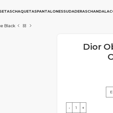
SETAS
CHAQUETAS
PANTALONES
SUDADERAS
CHANDAL
AC
ue Black
Dior O
O