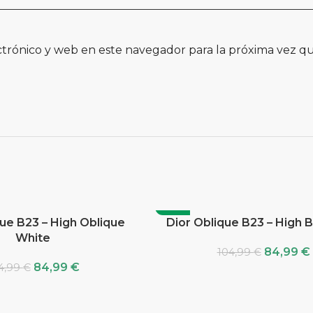
trónico y web en este navegador para la próxima vez q
-19%
que B23 – High Oblique
Dior Oblique B23 – High 
White
84,99
€
104,99
€
84,99
€
4,99
€