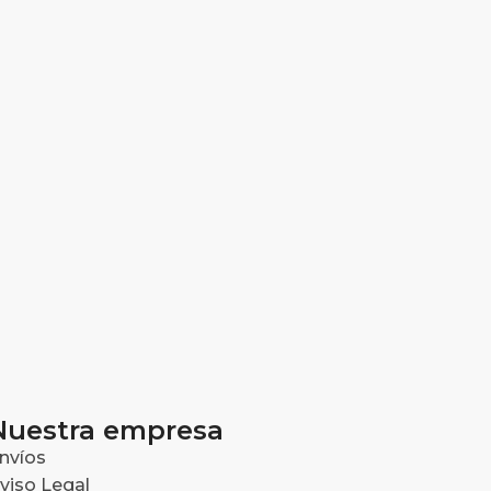
Nuestra empresa
nvíos
viso Legal