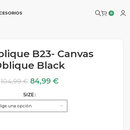
CESORIOS
0
blique B23- Canvas
blique Black
84,99
€
104,99
€
SIZE