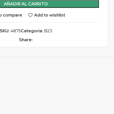
AÑADIR AL CARRITO
o compare
Add to wishlist
SKU:
4875
Categoría:
B23
Share: