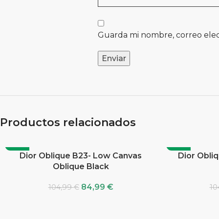
Guarda mi nombre, correo elec
Productos relacionados
-19%
-19%
Dior Oblique B23- Low Canvas
Dior Obli
Oblique Black
84,99
€
104,99
€
10