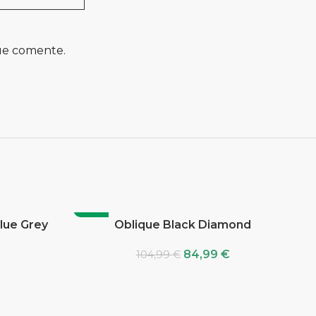
ue comente.
-19%
Blue Grey
Oblique Black Diamond
84,99
€
104,99
€