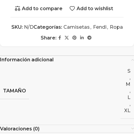
Add to compare
Add to wishlist
SKU:
N/D
Categorías:
Camisetas
,
Fendi
,
Ropa
Share:
Información adicional
S
,
M
TAMAÑO
,
L
,
XL
Valoraciones (0)