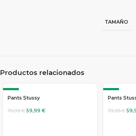
TAMAÑO
Productos relacionados
-25%
-25%
Pants Stussy
Pants Stus
59,99
€
59,
79,99
€
79,99
€