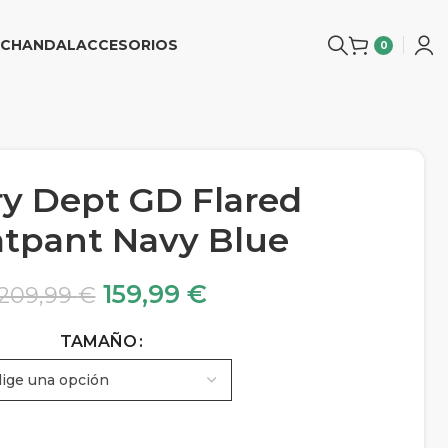
CHANDAL
ACCESORIOS
0
ry Dept GD Flared
tpant Navy Blue
159,99
€
209,99
€
TAMAÑO