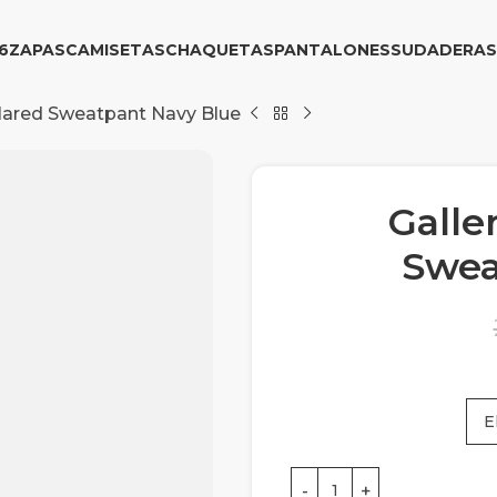
6
ZAPAS
CAMISETAS
CHAQUETAS
PANTALONES
SUDADERAS
Flared Sweatpant Navy Blue
Galle
Swea