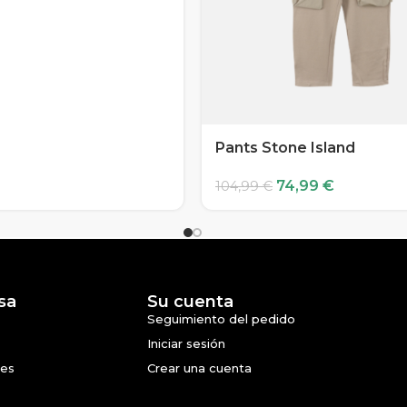
Pants Stone Island
74,99
€
104,99
€
sa
Su cuenta
Seguimiento del pedido
Iniciar sesión
nes
Crear una cuenta