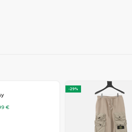
-29%
sy
99
€