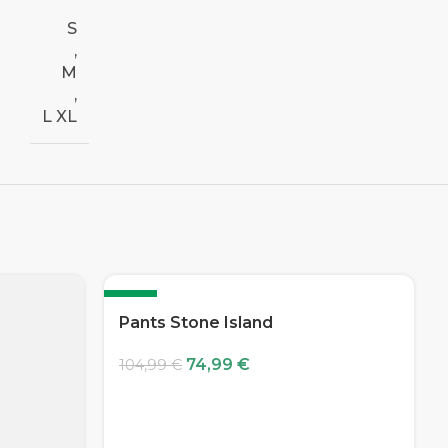
S
,
M
,
L XL
-29%
Pants Stone Island
74,99
€
104,99
€