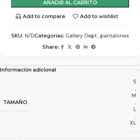
AÑADIR AL CARRITO
Add to compare
Add to wishlist
SKU:
N/D
Categorías:
Gallery Dept
,
pantalones
Share:
Información adicional
S
,
M
TAMAÑO
,
L
,
XL