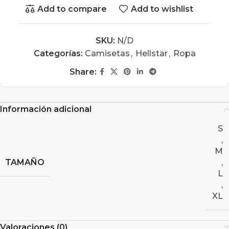
Add to compare
Add to wishlist
SKU:
N/D
Categorías:
Camisetas
,
Hellstar
,
Ropa
Share:
Información adicional
S
,
M
TAMAÑO
,
L
,
XL
Valoraciones (0)