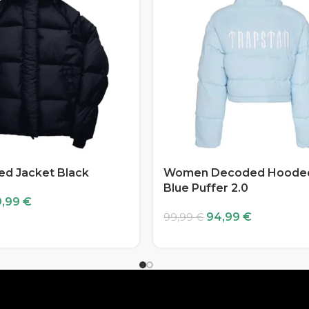
d Jacket Black
Women Decoded Hooded
Blue Puffer 2.0
9,99
€
94,99
€
99,99
€