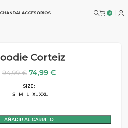
CHANDAL
ACCESORIOS
0
oodie Corteiz
74,99
€
94,99
€
SIZE
S
M
L
XL
XXL
AÑADIR AL CARRITO