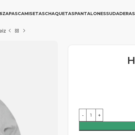
6
ZAPAS
CAMISETAS
CHAQUETAS
PANTALONES
SUDADERAS
eiz
H