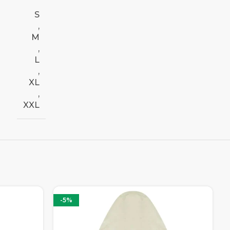
S
,
M
,
L
,
XL
,
XXL
-5%