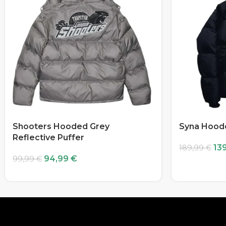
Shooters Hooded Grey
Syna Hoode
Reflective Puffer
13
189,99
€
94,99
€
99,99
€