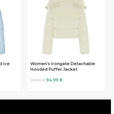
 Ice
Women’s Irongate Detachable
Hooded Puffer Jacket
94,99
€
99,99
€