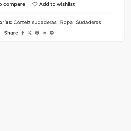
o compare
Add to wishlist
rías:
Corteiz sudaderas
,
Ropa
,
Sudaderas
Share: