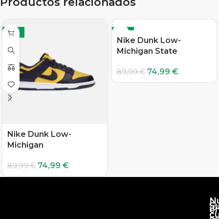
Productos relacionados
-17%
-17%
Nike Dunk Low-
Michigan State
74,99
€
89,99
€
Nike Dunk Low-
Michigan
74,99
€
89,99
€
N
S
10
e
c
d