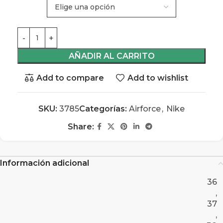
AÑADIR AL CARRITO
Add to compare
Add to wishlist
SKU:
3785
Categorías:
Airforce
,
Nike
Share:
Información adicional
36
,
37
,