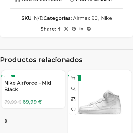
SKU:
N/D
Categorías:
Airmax 90
,
Nike
Share:
Productos relacionados
-13%
-13%
Nike Airforce – Mid
Black
69,99
€
79,99
€