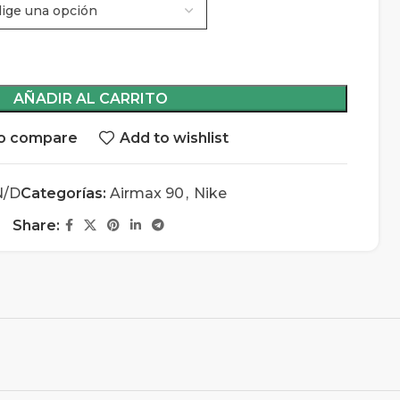
AÑADIR AL CARRITO
o compare
Add to wishlist
N/D
Categorías:
Airmax 90
,
Nike
Share: