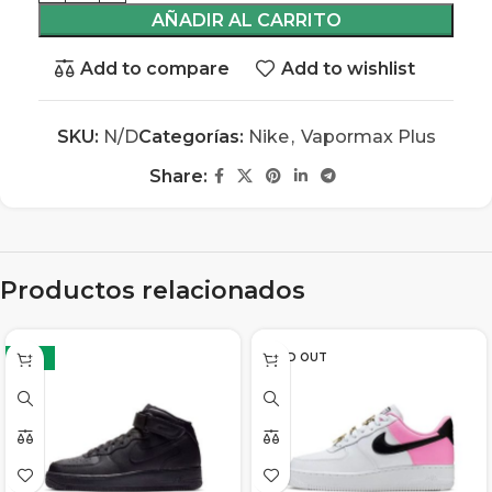
AÑADIR AL CARRITO
Add to compare
Add to wishlist
SKU:
N/D
Categorías:
Nike
,
Vapormax Plus
Share:
Productos relacionados
-13%
SOLD OUT