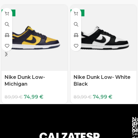
-17%
-17%
Nike Dunk Low-
Nike Dunk Low- White
Michigan
Black
74,99
€
74,99
€
89,99
€
89,99
€
N
S
10
e
c
d
En
Se
de