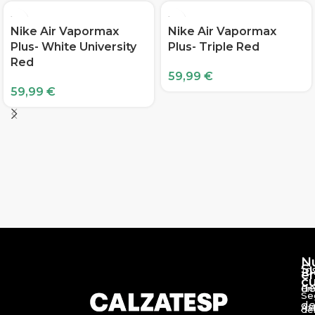
Nike Air Vapormax
Nike Air Vapormax
Plus- White University
Plus- Triple Red
Red
59,99
€
59,99
€
N
S
10
e
c
d
En
Se
de
Av
de