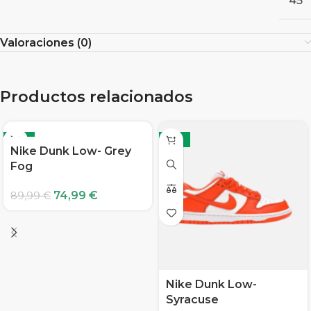
45
Valoraciones (0)
Productos relacionados
-17%
-17%
Nike Dunk Low- Grey
Fog
74,99
€
89,99
€
Nike Dunk Low-
Syracuse